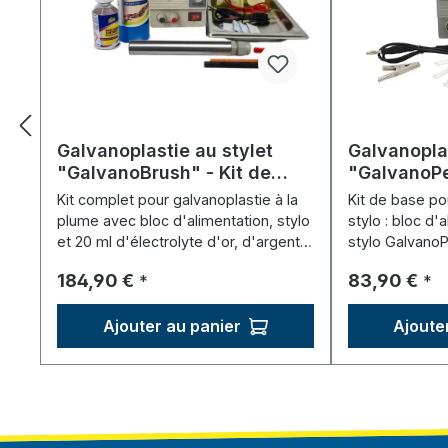
Galvanoplastie au stylet
Galvanoplas
"GalvanoBrush" - Kit de
"GalvanoPe
démarrage
Kit complet pour galvanoplastie à la
Kit de base po
plume avec bloc d'alimentation, stylo
stylo : bloc d'
et 20 ml d'électrolyte d'or, d'argent
stylo GalvanoP
et de palladium.
pointes en feu
Prix régulier :
Prix régulier 
184,90 €
83,90 €
*
*
Ajouter au panier
Ajoute