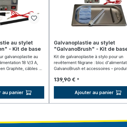
tie au stylet
Galvanoplastie au stylet
n" - Kit de base
"GalvanoBrush" - Kit de bas
ur galvanoplastie au
Kit de galvanoplastie à stylo pour un
alimentation 18 V/3 A,
revêtement filigrane : bloc d'alimentat
en Graphite, câbles et
GalvanoBrush et accessoires – produi
tre.
chimiques vendus séparément.
:
Prix régulier :
139,90 €
*
r au panier
Ajouter au panier