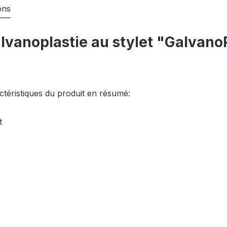
ons
alvanoplastie au stylet "Galvan
ctéristiques du produit en résumé:
t