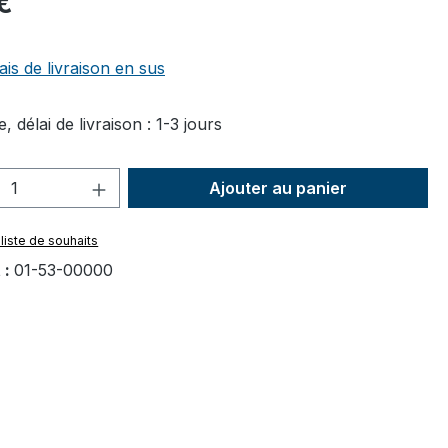
€
ais de livraison en sus
, délai de livraison : 1-3 jours
 de produit : Entrez la quantité souhai
Ajouter au panier
 liste de souhaits
 :
01-53-00000