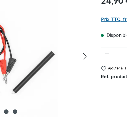
24,90 
Prix TTC, fr
Disponible
Quantité
Ajouter à la
Réf. produit