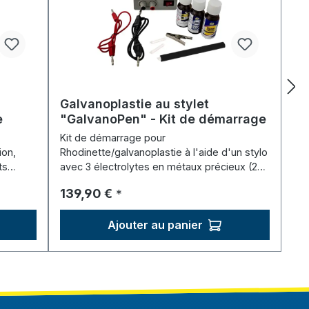
Galvanoplastie au stylet
e
"GalvanoPen" - Kit de démarrage
Kit de démarrage pour
ion,
Rhodinette/galvanoplastie à l'aide d'un stylo
ts
avec 3 électrolytes en métaux précieux (20
ml chacun) : or, argent et palladium.
Prix régulier :
139,90 €
*
Ajouter au panier