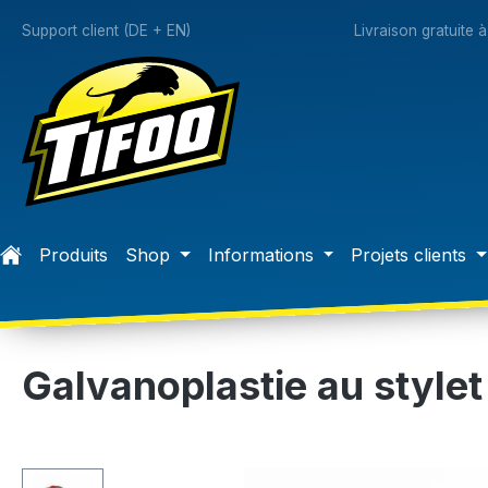
recherche
Passer à la navigation principale
Support client (DE + EN)
Livraison gratuite 
Produits
Shop
Informations
Projets clients
Galvanoplastie au style
Ignorer la galerie d'images