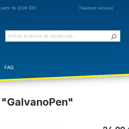
à partir de 200€ (DE)
Paiement sécurisé
FAQ
t "GalvanoPen"