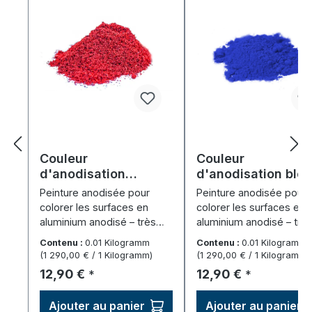
Couleur
Couleur
d'anodisation
d'anodisation ble
"Rouge" (10 g)
(10 g)
Peinture anodisée pour
Peinture anodisée pour
colorer les surfaces en
colorer les surfaces en
aluminium anodisé – très
aluminium anodisé – trè
économique, facile à doser.
rendement, facile à dose
Contenu :
0.01 Kilogramm
Contenu :
0.01 Kilogramm
(1 290,00 € / 1 Kilogramm)
(1 290,00 € / 1 Kilogramm)
Prix régulier :
Prix régulier :
12,90 €
12,90 €
*
*
Ajouter au panier
Ajouter au panier