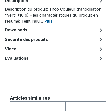
Description
Description du produit: Tifoo Couleur d'anodisation
"Vert" (10 g) – les charactéristiques du produit en
résumé: Teint l'alu…
Plus
Downloads
Sécurité des produits
Video
Évaluations
Ignorer la galerie de produits
Articles similaires